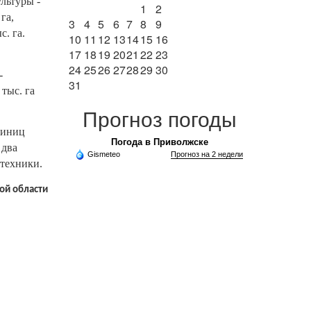
льтуры -
1
2
га,
3
4
5
6
7
8
9
с. га.
10
11
12
13
14
15
16
17
18
19
20
21
22
23
24
25
26
27
28
29
30
-
31
 тыс. га
Прогноз погоды
диниц
Погода в Приволжске
 два
Gismeteo
Прогноз на 2 недели
техники.
ой области