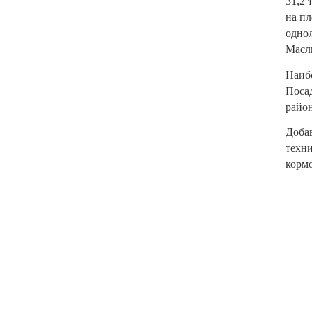
31,2 
на пл
однол
Масли
Наибо
Посад
район
Добав
техни
кормо