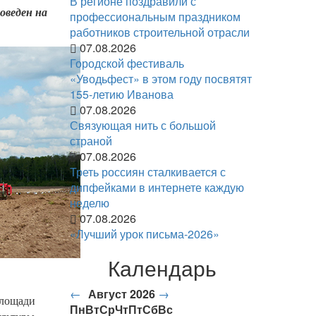
В регионе поздравили с
оведен на
профессиональным праздником
работников строительной отрасли
07.08.2026
Городской фестиваль
«Уводьфест» в этом году посвятят
155-летию Иванова
07.08.2026
Связующая нить с большой
страной
07.08.2026
Треть россиян сталкивается с
дипфейками в интернете каждую
неделю
07.08.2026
«Лучший урок письма-2026»
Календарь
←
Август 2026
→
площади
Пн
Вт
Ср
Чт
Пт
Сб
Вс