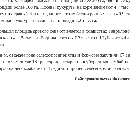
тыс. га. Картофель высажен на площади более 500 га, овощные ку
ощади более 100 га. Посевы кукурузы на корм занимают 4,7 тыс. 
етних трав - 2,4 тыс. га, многолетних беспокровных трав - 0,9 ты
чные культуры посеяны на площади 2,2 тыс. га.
льшая площадь ярового сева отмечается в хозяйствах Гаврилово
ского - 11,5 тыс. га, Родниковского - 7,3 тыс. га и Шуйского - 4,4
ов.
им, с начала года сельхозпредприятия и фермеры закупили 67 е
ки, в том числе 16 тракторов, четыре зерноуборочных комбайна,
уборочных комбайна и 45 единиц прочей сельскохозяйственной 
Сайт правительства Ивановск